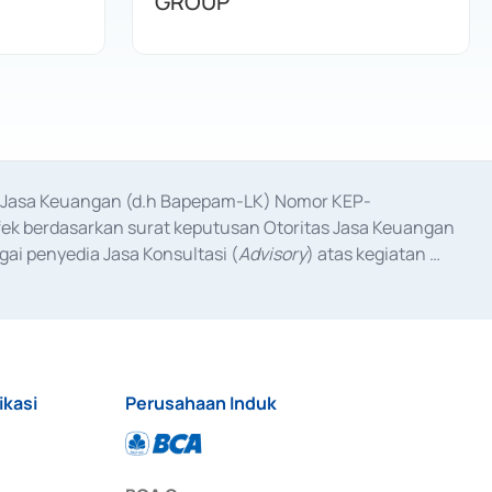
GROUP
as Jasa Keuangan (d.h Bapepam-LK) Nomor KEP-
fek berdasarkan surat keputusan Otoritas Jasa Keuangan 
ai penyedia Jasa Konsultasi (
Advisory
) atas kegiatan 
anggal 3 Februari 2017, dan beberapa izin usaha lainnya 
iterbitkan pada tahun 2017 dan izin usaha lainnya dari 
at Berharga Komersial yang izinnya diterbitkan pada 
ikasi
Perusahaan Induk