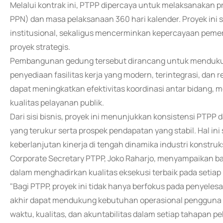
Melalui kontrak ini, PTPP dipercaya untuk melaksanakan p
PPN) dan masa pelaksanaan 360 hari kalender. Proyek in
institusional, sekaligus mencerminkan kepercayaan peme
proyek strategis.
Pembangunan gedung tersebut dirancang untuk mendukun
penyediaan fasilitas kerja yang modern, terintegrasi, dan r
dapat meningkatkan efektivitas koordinasi antar bidang,
kualitas pelayanan publik.
Dari sisi bisnis, proyek ini menunjukkan konsistensi PT
yang terukur serta prospek pendapatan yang stabil. Hal in
keberlanjutan kinerja di tengah dinamika industri konstruk
Corporate Secretary PTPP, Joko Raharjo, menyampaikan b
dalam menghadirkan kualitas eksekusi terbaik pada setiap 
"Bagi PTPP, proyek ini tidak hanya berfokus pada penyeles
akhir dapat mendukung kebutuhan operasional pengguna 
waktu, kualitas, dan akuntabilitas dalam setiap tahapan pe