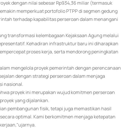
royek dengan nilai sebesar Rp934,36 miliar (termasuk
i semakin memperkuat portofolio PTPP di segmen gedung
rintah terhadap kapabilitas perseroan dalam menangani
g transformasi kelembagaan Kejaksaan Agung melalui
epresentatif. Kehadiran infrastruktur baru ini diharapkan
 mempercepat proses kerja, serta mendorong peningkatan
PP dalam mengelola proyek pemerintah dengan perencanaan
i sejalan dengan strategi perseroan dalam menjaga
si nasional.
ahwa proyek ini merupakan wujud komitmen perseroan
proyek yang dijalankan.
aian pembangunan fisik, tetapi juga memastikan hasil
secara optimal. Kami berkomitmen menjaga ketepatan
kerjaan,"ujarnya.