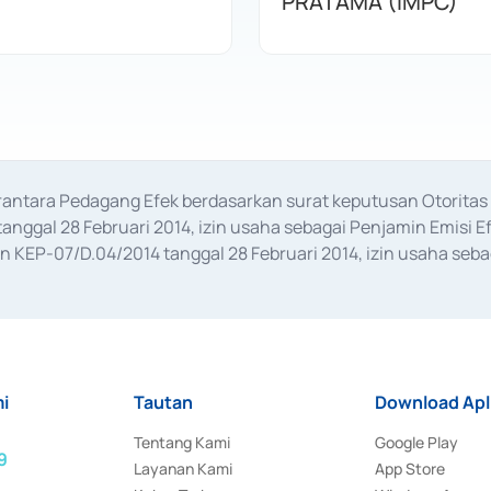
PRATAMA (IMPC)
erantara Pedagang Efek berdasarkan surat keputusan Otorit
anggal 28 Februari 2014, izin usaha sebagai Penjamin Emisi E
KEP-07/D.04/2014 tanggal 28 Februari 2014, izin usaha sebag
rat keputusan Otoritas Jasa Keuangan Nomor S-67/PM.21/2017 t
aan Transaksi Sertifikat Deposito di Pasar Uang yang izinnya d
ansaksi, serta Penatausahaan dan Penyelesaian Transaksi Sur
i
Tautan
Download Apl
Tentang Kami
Google Play
9
Layanan Kami
App Store