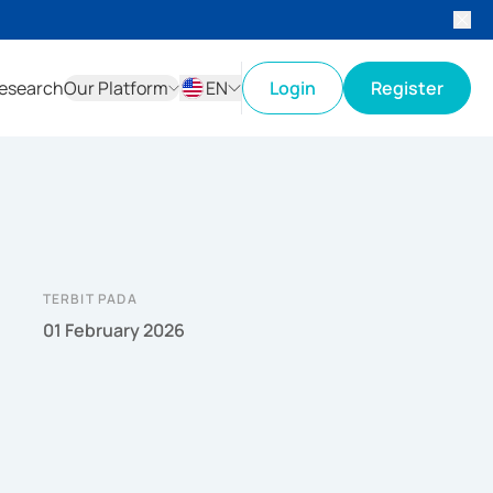
esearch
Our Platform
EN
Login
Register
ID
EN
TERBIT PADA
01 February 2026