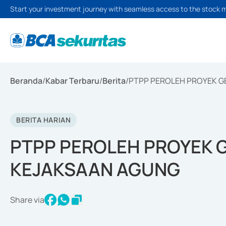
Start your investment journey with seamless access to the stock 
Beranda
/
Kabar Terbaru
/
Berita
/
PTPP PEROLEH PROYEK G
BERITA HARIAN
PTPP PEROLEH PROYEK 
KEJAKSAAN AGUNG
Share via