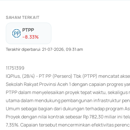
SAHAM TERKAIT
PTPP
-
-8.33
%
Terakhir diperbarui
:
21-07-2026, 09:31:am
11751399
IQPlus, (28/4) - PT PP (Persero) Tbk (PTPP) mencatat akse
Sekolah Rakyat Provinsi Aceh 1 dengan capaian progres ya
PTPP dalam menyelesaikan proyek tepat waktu, sekaligus
utama dalam mendukung pembangunan infrastruktur pendid
Umum sebagai bagian dari dukungan terhadap program Ast
Proyek dengan nilai kontrak sebesar Rp 782,30 miliar ini 
7,35%. Capaian tersebut mencerminkan efektivitas perenc