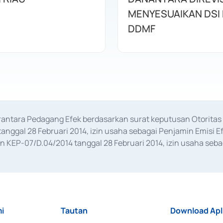
MENYESUAIKAN DSI
DDMF
erantara Pedagang Efek berdasarkan surat keputusan Otorit
anggal 28 Februari 2014, izin usaha sebagai Penjamin Emisi E
KEP-07/D.04/2014 tanggal 28 Februari 2014, izin usaha sebag
rat keputusan Otoritas Jasa Keuangan Nomor S-67/PM.21/2017 t
aan Transaksi Sertifikat Deposito di Pasar Uang yang izinnya d
ansaksi, serta Penatausahaan dan Penyelesaian Transaksi Sur
i
Tautan
Download Apl