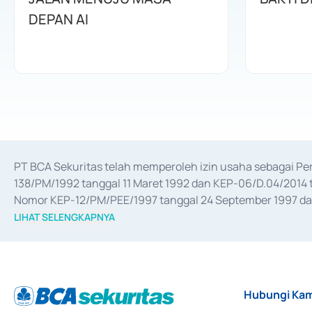
DEPAN AI
PT BCA Sekuritas telah memperoleh izin usaha sebagai P
138/PM/1992 tanggal 11 Maret 1992 dan KEP-06/D.04/2014 t
Nomor KEP-12/PM/PEE/1997 tanggal 24 September 1997 dan 
merger, akuisisi, divestasi, dan 
join venture
 berdasarkan su
LIHAT SELENGKAPNYA
dari Bank Indonesia antara lain sebagai Perantara Pelaksan
Bank Indonesia sebagai Lembaga Pendukung Penerbitan, Tr
tahun 2018.
Hubungi Kam