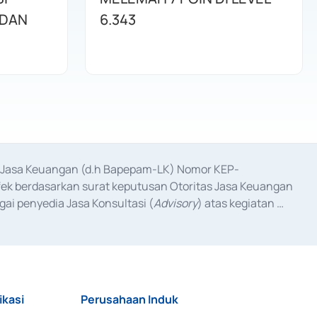
 DAN
6.343
as Jasa Keuangan (d.h Bapepam-LK) Nomor KEP-
fek berdasarkan surat keputusan Otoritas Jasa Keuangan 
ai penyedia Jasa Konsultasi (
Advisory
) atas kegiatan 
anggal 3 Februari 2017, dan beberapa izin usaha lainnya 
iterbitkan pada tahun 2017 dan izin usaha lainnya dari 
at Berharga Komersial yang izinnya diterbitkan pada 
ikasi
Perusahaan Induk