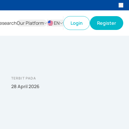
esearch
Our Platform
EN
Login
Register
ID
EN
TERBIT PADA
28 April 2026