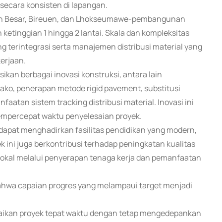
ecara konsisten di lapangan.
-Aceh Besar, Bireuen, dan Lhokseumawe-pembangunan
ketinggian 1 hingga 2 lantai. Skala dan kompleksitas
g terintegrasi serta manajemen distribusi material yang
erjaan.
an berbagai inovasi konstruksi, antara lain
tako, penerapan metode rigid pavement, substitusi
faatan sistem tracking distribusi material. Inovasi ini
mempercepat waktu penyelesaian proyek.
dapat menghadirkan fasilitas pendidikan yang modern,
k ini juga berkontribusi terhadap peningkatan kualitas
lokal melalui penyerapan tenaga kerja dan pemanfaatan
ahwa capaian progres yang melampaui target menjadi
aikan proyek tepat waktu dengan tetap mengedepankan