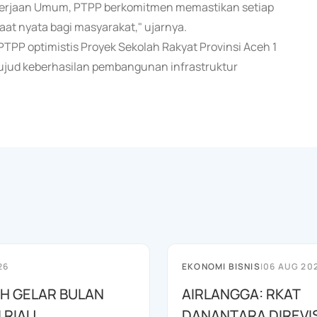
ekerjaan Umum, PTPP berkomitmen memastikan setiap
at nyata bagi masyarakat," ujarnya.
PTPP optimistis Proyek Sekolah Rakyat Provinsi Aceh 1
wujud keberhasilan pembangunan infrastruktur
26
EKONOMI BISNIS
|
06 AUG 20
AH GELAR BULAN
AIRLANGGA: RKAT
I RIAU
DANANTARA DIREVIS