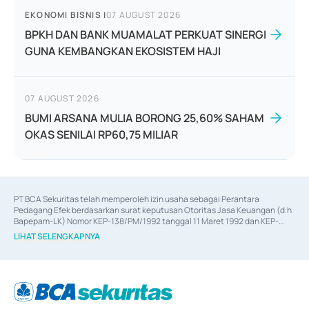
EKONOMI BISNIS
|
07 AUGUST 2026
BPKH DAN BANK MUAMALAT PERKUAT SINERGI
GUNA KEMBANGKAN EKOSISTEM HAJI
07 AUGUST 2026
BUMI ARSANA MULIA BORONG 25,60% SAHAM
OKAS SENILAI RP60,75 MILIAR
PT BCA Sekuritas telah memperoleh izin usaha sebagai Perantara 
Pedagang Efek berdasarkan surat keputusan Otoritas Jasa Keuangan (d.h 
Bapepam-LK) Nomor KEP-138/PM/1992 tanggal 11 Maret 1992 dan KEP-
06/D.04/2014 tanggal 28 Februari 2014, izin usaha sebagai Penjamin Emisi 
LIHAT SELENGKAPNYA
Efek berdasarkan surat keputusan Otoritas Jasa Keuangan Nomor KEP-
12/PM/PEE/1997 tanggal 24 September 1997 dan KEP-07/D.04/2014 
tanggal 28 Februari 2014, izin usaha sebagai penyedia Jasa Konsultasi 
(
Advisory
) atas kegiatan merger, akuisisi, divestasi, dan 
join venture
berdasarkan surat keputusan Otoritas Jasa Keuangan Nomor S-
67/PM.21/2017 tanggal 3 Februari 2017, dan beberapa izin usaha lainnya 