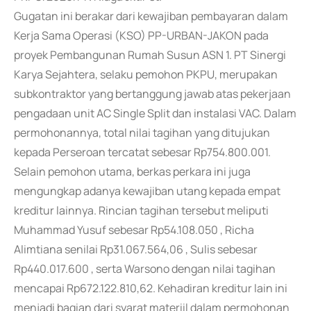
Gugatan ini berakar dari kewajiban pembayaran dalam
Kerja Sama Operasi (KSO) PP-URBAN-JAKON pada
proyek Pembangunan Rumah Susun ASN 1. PT Sinergi
Karya Sejahtera, selaku pemohon PKPU, merupakan
subkontraktor yang bertanggung jawab atas pekerjaan
pengadaan unit AC Single Split dan instalasi VAC. Dalam
permohonannya, total nilai tagihan yang ditujukan
kepada Perseroan tercatat sebesar Rp754.800.001.
Selain pemohon utama, berkas perkara ini juga
mengungkap adanya kewajiban utang kepada empat
kreditur lainnya. Rincian tagihan tersebut meliputi
Muhammad Yusuf sebesar Rp54.108.050 , Richa
Alimtiana senilai Rp31.067.564,06 , Sulis sebesar
Rp440.017.600 , serta Warsono dengan nilai tagihan
mencapai Rp672.122.810,62. Kehadiran kreditur lain ini
menjadi bagian dari syarat materiil dalam permohonan