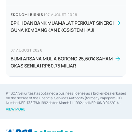
EKONOMI BISNIS
|
07 AUGUST 2026
BPKH DAN BANK MUAMALAT PERKUAT SINERGI
GUNA KEMBANGKAN EKOSISTEM HAJI
07 AUGUST 2026
BUMI ARSANA MULIA BORONG 25,60% SAHAM
OKAS SENILAI RP60,75 MILIAR
PT BCA Sekuritas has obtained a business license as a Broker-Dealer based
on the decree of the Financial Services Authority (formerly Bapepam-LK)
Number KEP-138/PM/1992 dated March 11, 1992 and KEP-06/D.04/2014
dated February 28, 2014, a business license as an Underwriter based on the
VIEW MORE
decree of the Financial Services Authority Number KEP-12/PM/PEE/1997
dated September 24, 1997 and KEP-07/D.04/2014 dated February 28, 2014,
a business license as a provider of Advisory Services on mergers,
acquisitions, divestments, and joint ventures based on the decree of the
Financial Services Authority Number S-67/PM.21/2014 dated February 28,