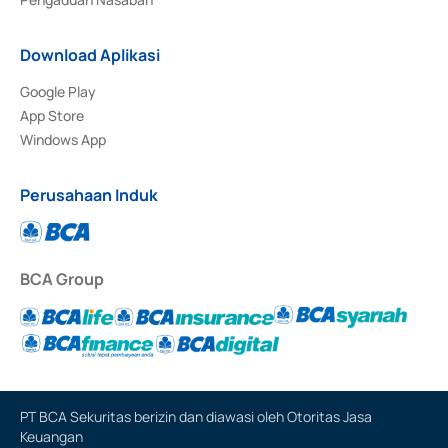
Download Aplikasi
Google Play
App Store
Windows App
Perusahaan Induk
BCA Group
PT BCA Sekuritas berizin dan diawasi oleh Otoritas Jasa
Keuangan