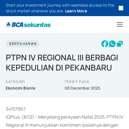
Start your investment journey with seamless access to the
stock market wherever you are.
Learn More
BERITA HARIAN
PTPN IV REGIONAL III BERBAGI
KEPEDULIAN DI PEKANBARU
KATEGORI
TERBIT PADA
Ekonomi Bisnis
08 December 2025
34157967
IQPlus, (8/12) - Menjelang perayaan Natal 2025, PTPN IV
Regional III menunjukkan komitmen sosialnya dengan