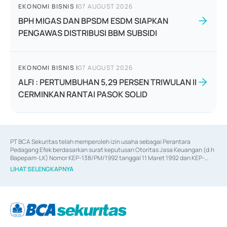
EKONOMI BISNIS
|
07 AUGUST 2026
BPH MIGAS DAN BPSDM ESDM SIAPKAN
PENGAWAS DISTRIBUSI BBM SUBSIDI
EKONOMI BISNIS
|
07 AUGUST 2026
ALFI : PERTUMBUHAN 5,29 PERSEN TRIWULAN II
CERMINKAN RANTAI PASOK SOLID
PT BCA Sekuritas telah memperoleh izin usaha sebagai Perantara 
Pedagang Efek berdasarkan surat keputusan Otoritas Jasa Keuangan (d.h 
Bapepam-LK) Nomor KEP-138/PM/1992 tanggal 11 Maret 1992 dan KEP-
06/D.04/2014 tanggal 28 Februari 2014, izin usaha sebagai Penjamin Emisi 
LIHAT SELENGKAPNYA
Efek berdasarkan surat keputusan Otoritas Jasa Keuangan Nomor KEP-
12/PM/PEE/1997 tanggal 24 September 1997 dan KEP-07/D.04/2014 
tanggal 28 Februari 2014, izin usaha sebagai penyedia Jasa Konsultasi 
(
Advisory
) atas kegiatan merger, akuisisi, divestasi, dan 
join venture
berdasarkan surat keputusan Otoritas Jasa Keuangan Nomor S-
67/PM.21/2017 tanggal 3 Februari 2017, dan beberapa izin usaha lainnya 
dari Bank Indonesia antara lain sebagai Perantara Pelaksanaan Transaksi 