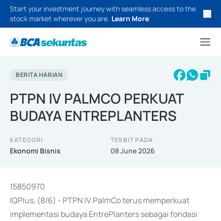
Start your investment journey with seamless access to the
stock market wherever you are.
Learn More
BERITA HARIAN
PTPN IV PALMCO PERKUAT
BUDAYA ENTREPLANTERS
KATEGORI
TERBIT PADA
Ekonomi Bisnis
08 June 2026
15850970
IQPlus, (8/6) - PTPN IV PalmCo terus memperkuat
implementasi budaya EntrePlanters sebagai fondasi