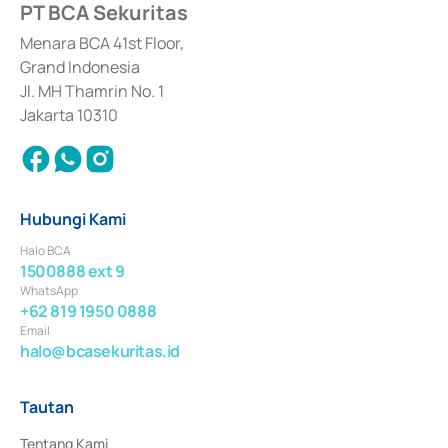
PT BCA Sekuritas
Sertifikat Deposito di Pasar Uang yang izinnya diterbitkan pada tahun 2017 
dan izin usaha lainnya dari Bank Indonesia sebagai Lembaga Pendukung 
Penerbitan, Transaksi, serta Penatausahaan dan Penyelesaian Transaksi 
Menara BCA 41st Floor,
Surat Berharga Komersial yang izinnya diterbitkan pada tahun 2018.
Grand Indonesia
Jl. MH Thamrin No. 1
Jakarta 10310
Hubungi Kami
Halo BCA
1500888 ext 9
WhatsApp
+62 819 1950 0888
Email
halo@bcasekuritas.id
Tautan
Tentang Kami