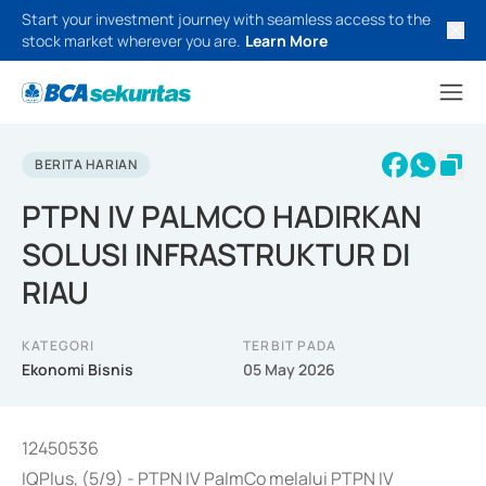
Start your investment journey with seamless access to the
stock market wherever you are.
Learn More
BERITA HARIAN
PTPN IV PALMCO HADIRKAN
SOLUSI INFRASTRUKTUR DI
RIAU
KATEGORI
TERBIT PADA
Ekonomi Bisnis
05 May 2026
12450536
IQPlus, (5/9) - PTPN IV PalmCo melalui PTPN IV