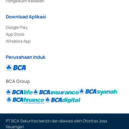
Pengaduan Nasabah
Download Aplikasi
Google Play
App Store
Windows App
Perusahaan Induk
BCA Group
PT BCA Sekuritas berizin dan diawasi oleh Otoritas Jasa
Keuangan