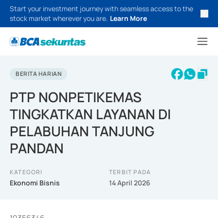
Start your investment journey with seamless access to the
stock market wherever you are.
Learn More
BERITA HARIAN
PTP NONPETIKEMAS
TINGKATKAN LAYANAN DI
PELABUHAN TANJUNG
PANDAN
KATEGORI
TERBIT PADA
Ekonomi Bisnis
14 April 2026