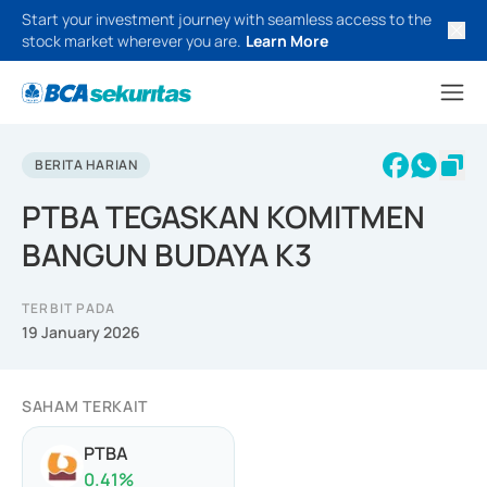
Start your investment journey with seamless access to the
stock market wherever you are.
Learn More
BERITA HARIAN
PTBA TEGASKAN KOMITMEN
BANGUN BUDAYA K3
TERBIT PADA
19 January 2026
SAHAM TERKAIT
PTBA
0.41
%