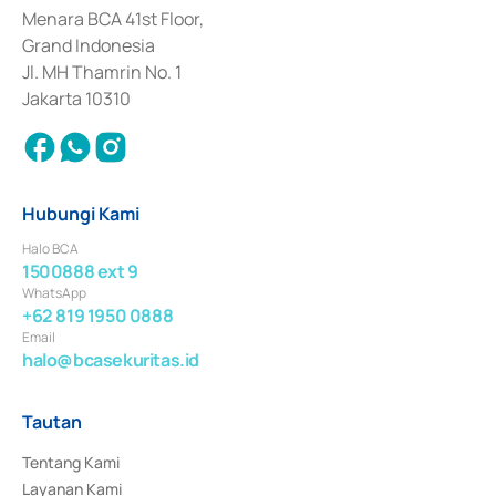
Penerbitan, Transaksi, serta Penatausahaan dan Penyelesaian Transaksi 
Menara BCA 41st Floor,
Surat Berharga Komersial yang izinnya diterbitkan pada tahun 2018.
Grand Indonesia
Jl. MH Thamrin No. 1
Jakarta 10310
Hubungi Kami
Halo BCA
1500888 ext 9
WhatsApp
+62 819 1950 0888
Email
halo@bcasekuritas.id
Tautan
Tentang Kami
Layanan Kami