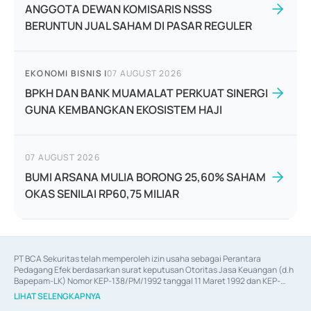
ANGGOTA DEWAN KOMISARIS NSSS
BERUNTUN JUAL SAHAM DI PASAR REGULER
EKONOMI BISNIS
|
07 AUGUST 2026
BPKH DAN BANK MUAMALAT PERKUAT SINERGI
GUNA KEMBANGKAN EKOSISTEM HAJI
07 AUGUST 2026
BUMI ARSANA MULIA BORONG 25,60% SAHAM
OKAS SENILAI RP60,75 MILIAR
PT BCA Sekuritas telah memperoleh izin usaha sebagai Perantara 
Pedagang Efek berdasarkan surat keputusan Otoritas Jasa Keuangan (d.h 
Bapepam-LK) Nomor KEP-138/PM/1992 tanggal 11 Maret 1992 dan KEP-
06/D.04/2014 tanggal 28 Februari 2014, izin usaha sebagai Penjamin Emisi 
LIHAT SELENGKAPNYA
Efek berdasarkan surat keputusan Otoritas Jasa Keuangan Nomor KEP-