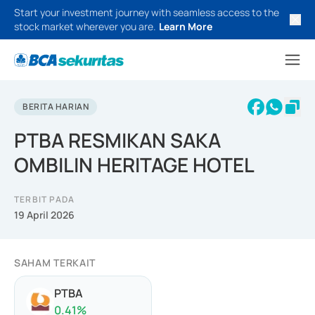
Start your investment journey with seamless access to the
stock market wherever you are.
Learn More
BERITA HARIAN
PTBA RESMIKAN SAKA
OMBILIN HERITAGE HOTEL
TERBIT PADA
19 April 2026
SAHAM TERKAIT
PTBA
0.41
%