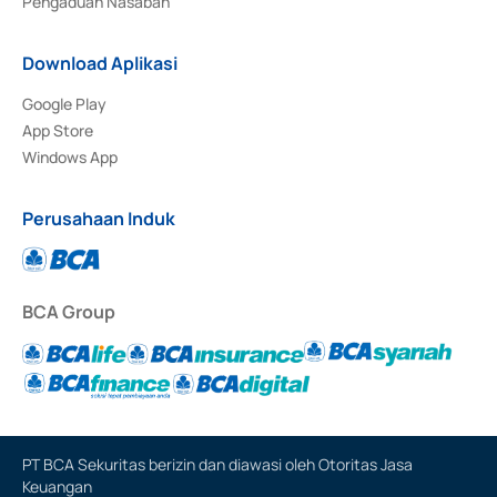
Pengaduan Nasabah
Download Aplikasi
Google Play
App Store
Windows App
Perusahaan Induk
BCA Group
PT BCA Sekuritas berizin dan diawasi oleh Otoritas Jasa
Keuangan