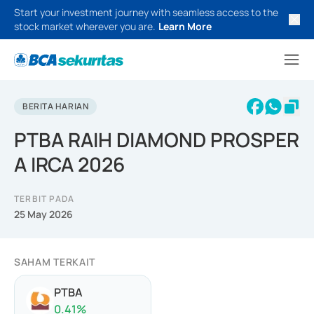
Start your investment journey with seamless access to the
stock market wherever you are.
Learn More
BERITA HARIAN
PTBA RAIH DIAMOND PROSPER
A IRCA 2026
TERBIT PADA
25 May 2026
SAHAM TERKAIT
PTBA
0.41
%