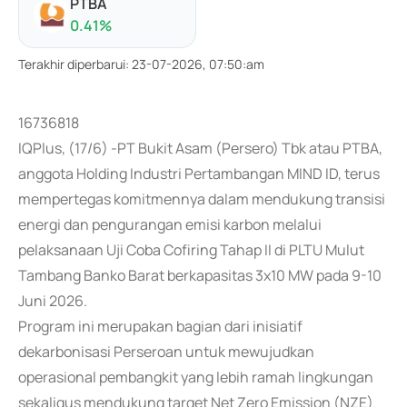
PTBA
0.41
%
Terakhir diperbarui
:
23-07-2026, 07:50:am
16736818
IQPlus, (17/6) -PT Bukit Asam (Persero) Tbk atau PTBA,
anggota Holding Industri Pertambangan MIND ID, terus
mempertegas komitmennya dalam mendukung transisi
energi dan pengurangan emisi karbon melalui
pelaksanaan Uji Coba Cofiring Tahap II di PLTU Mulut
Tambang Banko Barat berkapasitas 3x10 MW pada 9-10
Juni 2026.
Program ini merupakan bagian dari inisiatif
dekarbonisasi Perseroan untuk mewujudkan
operasional pembangkit yang lebih ramah lingkungan
sekaligus mendukung target Net Zero Emission (NZE)