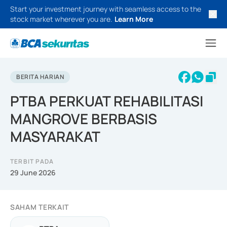
Start your investment journey with seamless access to the
stock market wherever you are.
Learn More
BERITA HARIAN
PTBA PERKUAT REHABILITASI
MANGROVE BERBASIS
MASYARAKAT
TERBIT PADA
29 June 2026
SAHAM TERKAIT