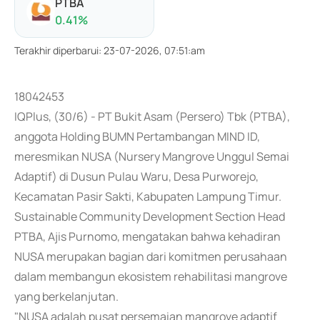
PTBA
0.41
%
Terakhir diperbarui
:
23-07-2026, 07:51:am
18042453
IQPlus, (30/6) - PT Bukit Asam (Persero) Tbk (PTBA),
anggota Holding BUMN Pertambangan MIND ID,
meresmikan NUSA (Nursery Mangrove Unggul Semai
Adaptif) di Dusun Pulau Waru, Desa Purworejo,
Kecamatan Pasir Sakti, Kabupaten Lampung Timur.
Sustainable Community Development Section Head
PTBA, Ajis Purnomo, mengatakan bahwa kehadiran
NUSA merupakan bagian dari komitmen perusahaan
dalam membangun ekosistem rehabilitasi mangrove
yang berkelanjutan.
"NUSA adalah pusat persemaian mangrove adaptif