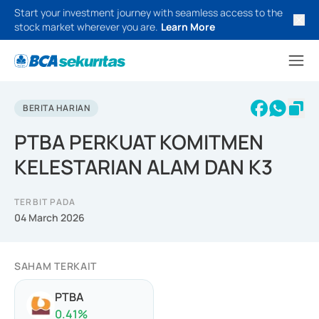
Start your investment journey with seamless access to the
stock market wherever you are.
Learn More
BERITA HARIAN
PTBA PERKUAT KOMITMEN
KELESTARIAN ALAM DAN K3
TERBIT PADA
04 March 2026
SAHAM TERKAIT
PTBA
0.41
%