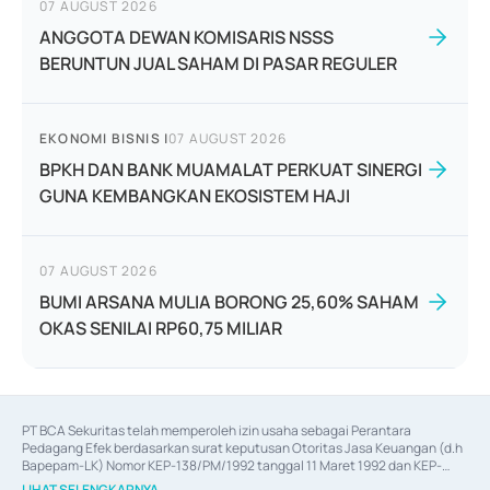
07 AUGUST 2026
ANGGOTA DEWAN KOMISARIS NSSS
BERUNTUN JUAL SAHAM DI PASAR REGULER
EKONOMI BISNIS
|
07 AUGUST 2026
BPKH DAN BANK MUAMALAT PERKUAT SINERGI
GUNA KEMBANGKAN EKOSISTEM HAJI
07 AUGUST 2026
BUMI ARSANA MULIA BORONG 25,60% SAHAM
OKAS SENILAI RP60,75 MILIAR
PT BCA Sekuritas telah memperoleh izin usaha sebagai Perantara 
Pedagang Efek berdasarkan surat keputusan Otoritas Jasa Keuangan (d.h 
Bapepam-LK) Nomor KEP-138/PM/1992 tanggal 11 Maret 1992 dan KEP-
06/D.04/2014 tanggal 28 Februari 2014, izin usaha sebagai Penjamin Emisi 
LIHAT SELENGKAPNYA