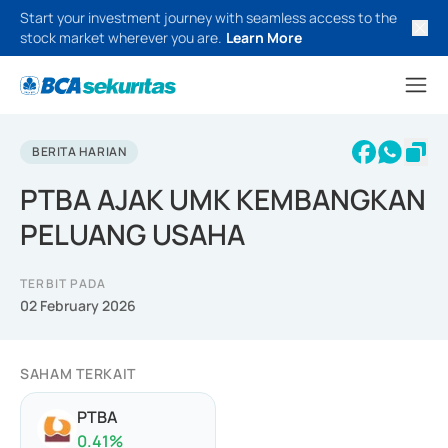
Start your investment journey with seamless access to the
stock market wherever you are.
Learn More
BERITA HARIAN
PTBA AJAK UMK KEMBANGKAN
PELUANG USAHA
TERBIT PADA
02 February 2026
SAHAM TERKAIT
PTBA
0.41
%