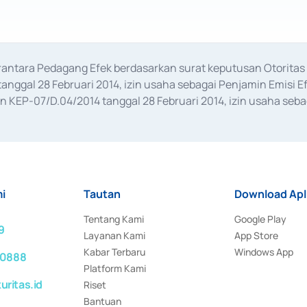
erantara Pedagang Efek berdasarkan surat keputusan Otorit
anggal 28 Februari 2014, izin usaha sebagai Penjamin Emisi E
KEP-07/D.04/2014 tanggal 28 Februari 2014, izin usaha sebag
rat keputusan Otoritas Jasa Keuangan Nomor S-67/PM.21/2017 t
aan Transaksi Sertifikat Deposito di Pasar Uang yang izinnya d
ansaksi, serta Penatausahaan dan Penyelesaian Transaksi Sur
i
Tautan
Download Apl
Tentang Kami
Google Play
9
Layanan Kami
App Store
Kabar Terbaru
Windows App
 0888
Platform Kami
ritas.id
Riset
Bantuan