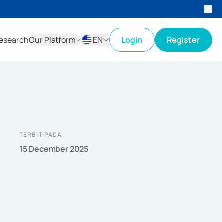
esearch
Our Platform
EN
Login
Register
ID
EN
TERBIT PADA
15 December 2025