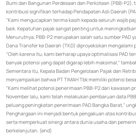
Bumi dan Bangunan Perdesaan dan Perkotaan (PBB-P2), t
kontribusi signifikan terhadap Pendapatan Asli Daerah (PA
"Kami mengucapkan terima kasih kepada seluruh wajib paj
baik. Kepatuhan pajak sangat penting untuk meningkatkan
Menurutnya, PBB-P2 merupakan salah satu sumber PAD yan
Dana Transfer ke Daerah (TKD) diproyeksikan mengalami
"Oleh karena itu, kami berharap upaya optimalisasi PAD te
banyak potensi yang dapat digarap lebih maksimal," tamba
Sementara itu, Kepala Badan Pengelolaan Pajak dan Retr
menyampaikan bahwa PT TIMAH Tbk memiliki potensi besar
"Kami melihat potensi penerimaan PBB-P2 dari kawasan pr
November lalu, kami telah melakukan pembaruan data PBB-
peluang peningkatan penerimaan PAD Bangka Barat," ung
Penghargaan ini menjadi bentuk pengakuan atas kontrib
serta memperkuat sinergi antara dunia usaha dan peme
berkelanjutan. (end)