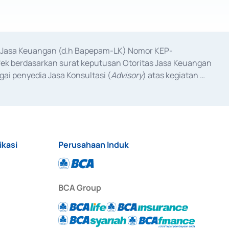
as Jasa Keuangan (d.h Bapepam-LK) Nomor KEP-
fek berdasarkan surat keputusan Otoritas Jasa Keuangan 
ai penyedia Jasa Konsultasi (
Advisory
) atas kegiatan 
anggal 3 Februari 2017, dan beberapa izin usaha lainnya 
iterbitkan pada tahun 2017 dan izin usaha lainnya dari 
at Berharga Komersial yang izinnya diterbitkan pada 
ikasi
Perusahaan Induk
BCA Group