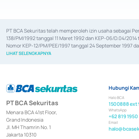
PT BCA Sekuritas telah memperoleh izin usaha sebagai P
138/PM/1992 tanggal 11 Maret 1992 dan KEP-06/D.04/2014 t
Nomor KEP-12/PM/PEE/1997 tanggal 24 September 1997 dan 
merger, akuisisi, divestasi, dan 
join venture
 berdasarkan su
LIHAT SELENGKAPNYA
dari Bank Indonesia antara lain sebagai Perantara Pelaksan
Bank Indonesia sebagai Lembaga Pendukung Penerbitan, Tr
tahun 2018.
Hubungi Kam
Halo BCA
PT BCA Sekuritas
1500888 ext 
WhatsApp
Menara BCA 41st Floor,
+62 819 1950
Grand Indonesia
Email
Jl. MH Thamrin No. 1
halo@bcaseku
Jakarta 10310