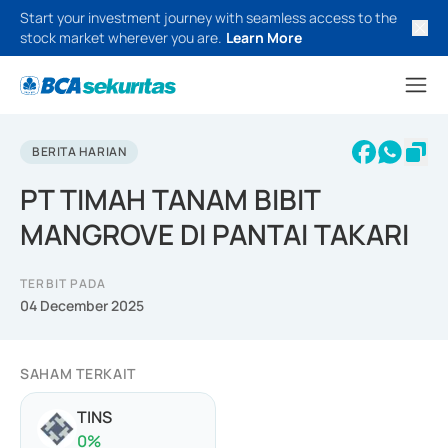
Start your investment journey with seamless access to the
stock market wherever you are.
Learn More
BERITA HARIAN
PT TIMAH TANAM BIBIT
MANGROVE DI PANTAI TAKARI
TERBIT PADA
04 December 2025
SAHAM TERKAIT
TINS
0
%