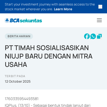
Start your investment journey with seamless access to the
stock market wherever you are.
Learn More
BERITA HARIAN
PT TIMAH SOSIALISASIKAN
NIUJP BARU DENGAN MITRA
USAHA
TERBIT PADA
12 October 2025
1760335954493581
IQPlus, (13/10) - Sebagai bentuk tindak lanjut dari