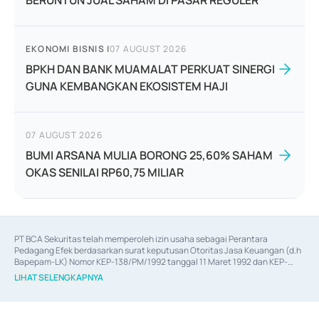
BERUNTUN JUAL SAHAM DI PASAR REGULER
EKONOMI BISNIS
|
07 AUGUST 2026
BPKH DAN BANK MUAMALAT PERKUAT SINERGI
GUNA KEMBANGKAN EKOSISTEM HAJI
07 AUGUST 2026
BUMI ARSANA MULIA BORONG 25,60% SAHAM
OKAS SENILAI RP60,75 MILIAR
PT BCA Sekuritas telah memperoleh izin usaha sebagai Perantara 
Pedagang Efek berdasarkan surat keputusan Otoritas Jasa Keuangan (d.h 
Bapepam-LK) Nomor KEP-138/PM/1992 tanggal 11 Maret 1992 dan KEP-
06/D.04/2014 tanggal 28 Februari 2014, izin usaha sebagai Penjamin Emisi 
LIHAT SELENGKAPNYA
Efek berdasarkan surat keputusan Otoritas Jasa Keuangan Nomor KEP-
12/PM/PEE/1997 tanggal 24 September 1997 dan KEP-07/D.04/2014 
tanggal 28 Februari 2014, izin usaha sebagai penyedia Jasa Konsultasi 
(
Advisory
) atas kegiatan merger, akuisisi, divestasi, dan 
join venture