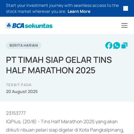
Start your investment journey with seamless access to the
stock market wherever you are.
Learn More
BERITA HARIAN
PT TIMAH SIAP GELAR TINS
HALF MARATHON 2025
TERBIT PADA
20 August 2025
23153777
IQPlus, (20/8) - Tins Half Marathon 2025 yang akan
diikuti ribuan pelari siap digelar di Kota Pangkalpinang,