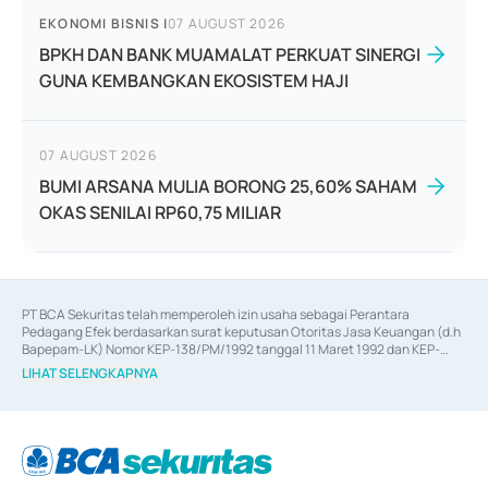
EKONOMI BISNIS
|
07 AUGUST 2026
BPKH DAN BANK MUAMALAT PERKUAT SINERGI
GUNA KEMBANGKAN EKOSISTEM HAJI
07 AUGUST 2026
BUMI ARSANA MULIA BORONG 25,60% SAHAM
OKAS SENILAI RP60,75 MILIAR
PT BCA Sekuritas telah memperoleh izin usaha sebagai Perantara 
Pedagang Efek berdasarkan surat keputusan Otoritas Jasa Keuangan (d.h 
Bapepam-LK) Nomor KEP-138/PM/1992 tanggal 11 Maret 1992 dan KEP-
06/D.04/2014 tanggal 28 Februari 2014, izin usaha sebagai Penjamin Emisi 
LIHAT SELENGKAPNYA
Efek berdasarkan surat keputusan Otoritas Jasa Keuangan Nomor KEP-
12/PM/PEE/1997 tanggal 24 September 1997 dan KEP-07/D.04/2014 
tanggal 28 Februari 2014, izin usaha sebagai penyedia Jasa Konsultasi 
(
Advisory
) atas kegiatan merger, akuisisi, divestasi, dan 
join venture
berdasarkan surat keputusan Otoritas Jasa Keuangan Nomor S-
67/PM.21/2017 tanggal 3 Februari 2017, dan beberapa izin usaha lainnya 