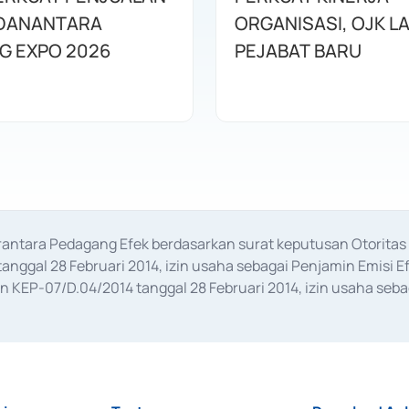
DANANTARA
ORGANISASI, OJK L
G EXPO 2026
PEJABAT BARU
erantara Pedagang Efek berdasarkan surat keputusan Otorit
anggal 28 Februari 2014, izin usaha sebagai Penjamin Emisi E
KEP-07/D.04/2014 tanggal 28 Februari 2014, izin usaha sebag
rat keputusan Otoritas Jasa Keuangan Nomor S-67/PM.21/2017 t
aan Transaksi Sertifikat Deposito di Pasar Uang yang izinnya d
ansaksi, serta Penatausahaan dan Penyelesaian Transaksi Sur