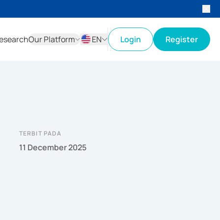
esearch
Our Platform
EN
Login
Register
ID
EN
TERBIT PADA
11 December 2025