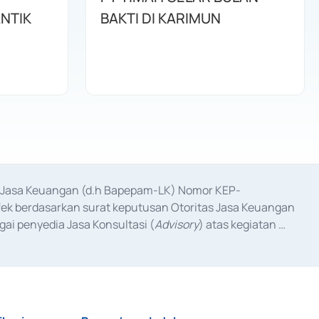
ANTIK
BAKTI DI KARIMUN
as Jasa Keuangan (d.h Bapepam-LK) Nomor KEP-
fek berdasarkan surat keputusan Otoritas Jasa Keuangan 
ai penyedia Jasa Konsultasi (
Advisory
) atas kegiatan 
anggal 3 Februari 2017, dan beberapa izin usaha lainnya 
iterbitkan pada tahun 2017 dan izin usaha lainnya dari 
at Berharga Komersial yang izinnya diterbitkan pada 