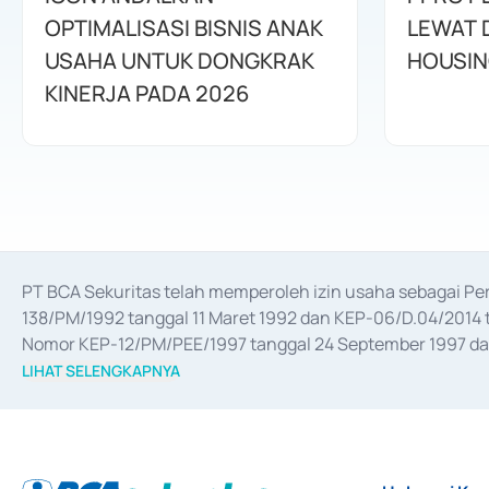
OPTIMALISASI BISNIS ANAK
LEWAT 
USAHA UNTUK DONGKRAK
HOUSIN
KINERJA PADA 2026
PT BCA Sekuritas telah memperoleh izin usaha sebagai P
138/PM/1992 tanggal 11 Maret 1992 dan KEP-06/D.04/2014 t
Nomor KEP-12/PM/PEE/1997 tanggal 24 September 1997 dan 
merger, akuisisi, divestasi, dan 
join venture
 berdasarkan su
LIHAT SELENGKAPNYA
dari Bank Indonesia antara lain sebagai Perantara Pelaksan
Bank Indonesia sebagai Lembaga Pendukung Penerbitan, Tr
tahun 2018.