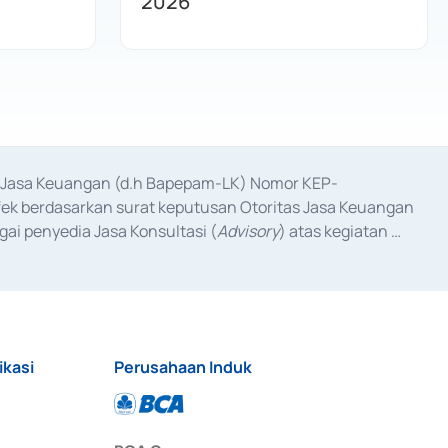
2026
as Jasa Keuangan (d.h Bapepam-LK) Nomor KEP-
fek berdasarkan surat keputusan Otoritas Jasa Keuangan 
ai penyedia Jasa Konsultasi (
Advisory
) atas kegiatan 
anggal 3 Februari 2017, dan beberapa izin usaha lainnya 
iterbitkan pada tahun 2017 dan izin usaha lainnya dari 
at Berharga Komersial yang izinnya diterbitkan pada 
ikasi
Perusahaan Induk