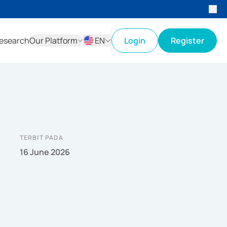
esearch
Our Platform
EN
Login
Register
ID
EN
TERBIT PADA
16 June 2026