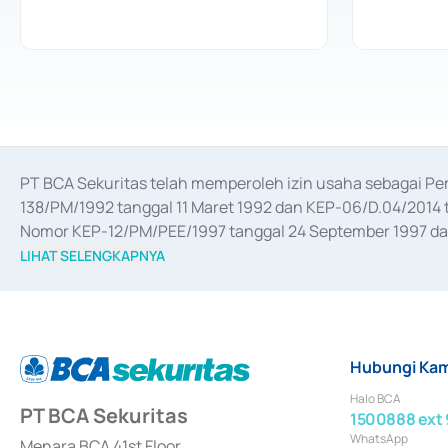
PT BCA Sekuritas telah memperoleh izin usaha sebagai P
138/PM/1992 tanggal 11 Maret 1992 dan KEP-06/D.04/2014 t
Nomor KEP-12/PM/PEE/1997 tanggal 24 September 1997 dan 
merger, akuisisi, divestasi, dan 
join venture
 berdasarkan su
LIHAT SELENGKAPNYA
dari Bank Indonesia antara lain sebagai Perantara Pelaksan
Bank Indonesia sebagai Lembaga Pendukung Penerbitan, Tr
tahun 2018.
Hubungi Kam
Halo BCA
PT BCA Sekuritas
1500888 ext 
WhatsApp
Menara BCA 41st Floor,