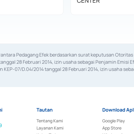
CENTER
erantara Pedagang Efek berdasarkan surat keputusan Otorit
anggal 28 Februari 2014, izin usaha sebagai Penjamin Emisi E
KEP-07/D.04/2014 tanggal 28 Februari 2014, izin usaha sebag
rat keputusan Otoritas Jasa Keuangan Nomor S-67/PM.21/2017 t
aan Transaksi Sertifikat Deposito di Pasar Uang yang izinnya d
ansaksi, serta Penatausahaan dan Penyelesaian Transaksi Sur
i
Tautan
Download Apl
Tentang Kami
Google Play
9
Layanan Kami
App Store