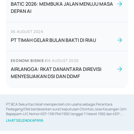
BATIC 2026: MEMBUKA JALAN MENUJU MASA
DEPAN AI
06 AUGUST 2026
PT TIMAH GELAR BULAN BAKTI DI RIAU
EKONOMI BISNIS
|
06 AUGUST 2026
AIRLANGGA: RKAT DANANTARA DIREVISI
MENYESUAIKAN DSI DAN DDMF
PT BCA Sekuritas telah memperoleh izin usaha sebagai Perantara 
Pedagang Efek berdasarkan surat keputusan Otoritas Jasa Keuangan (d.h 
Bapepam-LK) Nomor KEP-138/PM/1992 tanggal 11 Maret 1992 dan KEP-
06/D.04/2014 tanggal 28 Februari 2014, izin usaha sebagai Penjamin Emisi 
LIHAT SELENGKAPNYA
Efek berdasarkan surat keputusan Otoritas Jasa Keuangan Nomor KEP-
12/PM/PEE/1997 tanggal 24 September 1997 dan KEP-07/D.04/2014 
tanggal 28 Februari 2014, izin usaha sebagai penyedia Jasa Konsultasi 