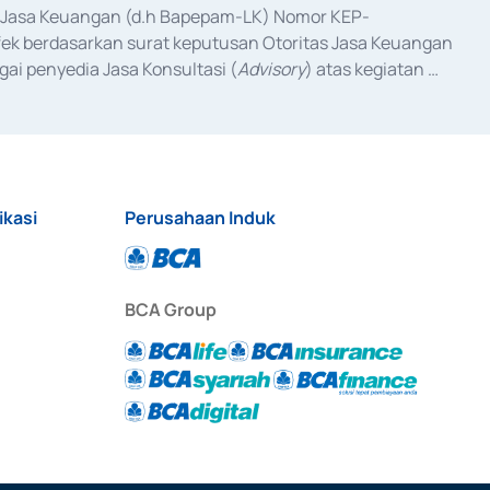
as Jasa Keuangan (d.h Bapepam-LK) Nomor KEP-
fek berdasarkan surat keputusan Otoritas Jasa Keuangan 
ai penyedia Jasa Konsultasi (
Advisory
) atas kegiatan 
anggal 3 Februari 2017, dan beberapa izin usaha lainnya 
iterbitkan pada tahun 2017 dan izin usaha lainnya dari 
at Berharga Komersial yang izinnya diterbitkan pada 
ikasi
Perusahaan Induk
BCA Group