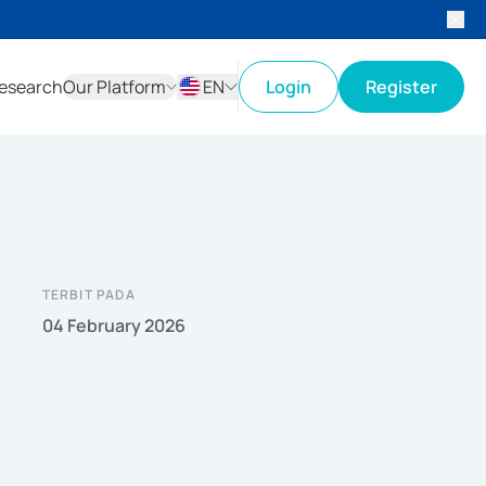
esearch
Our Platform
EN
Login
Register
ID
EN
TERBIT PADA
04 February 2026