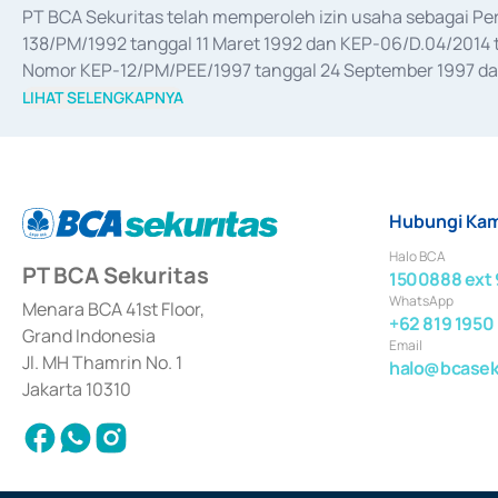
PT BCA Sekuritas telah memperoleh izin usaha sebagai P
138/PM/1992 tanggal 11 Maret 1992 dan KEP-06/D.04/2014 t
Nomor KEP-12/PM/PEE/1997 tanggal 24 September 1997 dan 
merger, akuisisi, divestasi, dan 
join venture
 berdasarkan su
LIHAT SELENGKAPNYA
dari Bank Indonesia antara lain sebagai Perantara Pelaksan
Bank Indonesia sebagai Lembaga Pendukung Penerbitan, Tr
tahun 2018.
Hubungi Kam
Halo BCA
PT BCA Sekuritas
1500888 ext 
WhatsApp
Menara BCA 41st Floor,
+62 819 1950
Grand Indonesia
Email
Jl. MH Thamrin No. 1
halo@bcaseku
Jakarta 10310