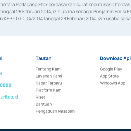
erantara Pedagang Efek berdasarkan surat keputusan Otorit
anggal 28 Februari 2014, izin usaha sebagai Penjamin Emisi E
KEP-07/D.04/2014 tanggal 28 Februari 2014, izin usaha sebag
rat keputusan Otoritas Jasa Keuangan Nomor S-67/PM.21/2017 t
aan Transaksi Sertifikat Deposito di Pasar Uang yang izinnya d
ansaksi, serta Penatausahaan dan Penyelesaian Transaksi Sur
i
Tautan
Download Apl
Tentang Kami
Google Play
9
Layanan Kami
App Store
Kabar Terbaru
Windows App
 0888
Platform Kami
ritas.id
Riset
Bantuan
Pengaduan Nasabah