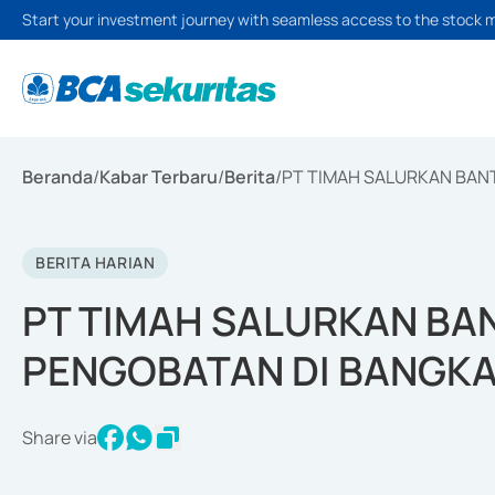
Start your investment journey with seamless access to the stock 
Beranda
/
Kabar Terbaru
/
Berita
/
PT TIMAH SALURKAN BAN
BERITA HARIAN
PT TIMAH SALURKAN BA
PENGOBATAN DI BANGKA
Share via