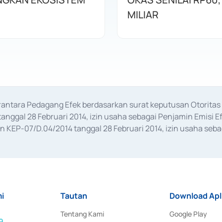
MILIAR
erantara Pedagang Efek berdasarkan surat keputusan Otorit
anggal 28 Februari 2014, izin usaha sebagai Penjamin Emisi E
KEP-07/D.04/2014 tanggal 28 Februari 2014, izin usaha sebag
rat keputusan Otoritas Jasa Keuangan Nomor S-67/PM.21/2017 t
aan Transaksi Sertifikat Deposito di Pasar Uang yang izinnya d
ansaksi, serta Penatausahaan dan Penyelesaian Transaksi Sur
i
Tautan
Download Apl
Tentang Kami
Google Play
9