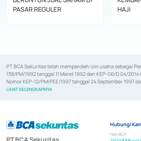
PASAR REGULER
HAJI
PT BCA Sekuritas telah memperoleh izin usaha sebagai P
138/PM/1992 tanggal 11 Maret 1992 dan KEP-06/D.04/2014 t
Nomor KEP-12/PM/PEE/1997 tanggal 24 September 1997 dan 
merger, akuisisi, divestasi, dan 
join venture
 berdasarkan su
LIHAT SELENGKAPNYA
dari Bank Indonesia antara lain sebagai Perantara Pelaksan
Bank Indonesia sebagai Lembaga Pendukung Penerbitan, Tr
tahun 2018.
Hubungi Kam
Halo BCA
PT BCA Sekuritas
1500888 ext 