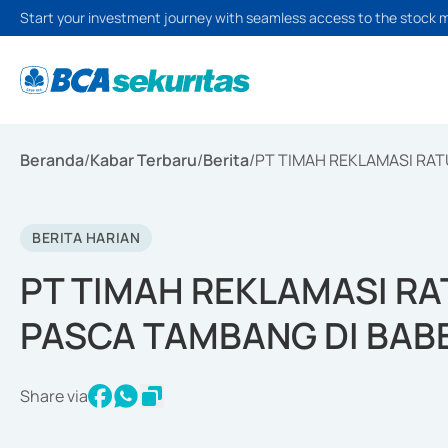
Start your investment journey with seamless access to the stock 
Beranda
/
Kabar Terbaru
/
Berita
/
PT TIMAH REKLAMASI RA
BERITA HARIAN
PT TIMAH REKLAMASI R
PASCA TAMBANG DI BAB
Share via