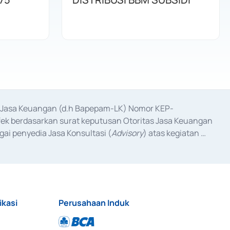
as Jasa Keuangan (d.h Bapepam-LK) Nomor KEP-
fek berdasarkan surat keputusan Otoritas Jasa Keuangan 
ai penyedia Jasa Konsultasi (
Advisory
) atas kegiatan 
anggal 3 Februari 2017, dan beberapa izin usaha lainnya 
iterbitkan pada tahun 2017 dan izin usaha lainnya dari 
at Berharga Komersial yang izinnya diterbitkan pada 
ikasi
Perusahaan Induk