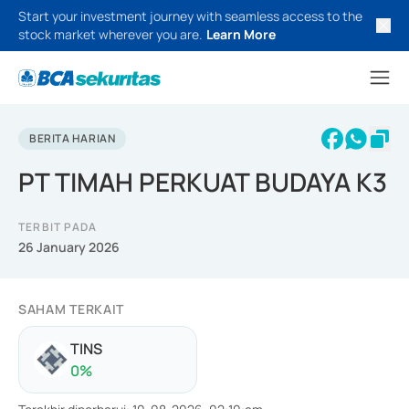
Start your investment journey with seamless access to the
stock market wherever you are.
Learn More
BERITA HARIAN
PT TIMAH PERKUAT BUDAYA K3
TERBIT PADA
26 January 2026
SAHAM TERKAIT
TINS
0
%