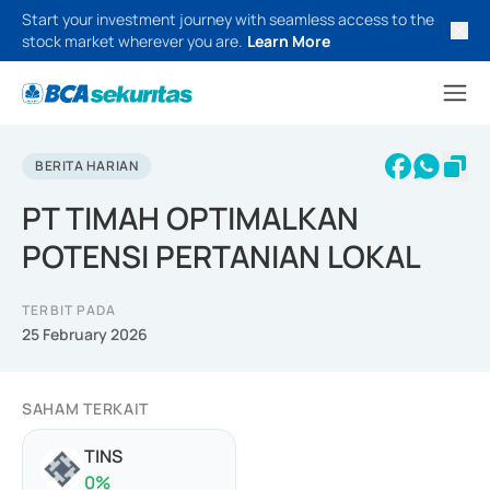
Start your investment journey with seamless access to the
stock market wherever you are.
Learn More
BERITA HARIAN
PT TIMAH OPTIMALKAN
POTENSI PERTANIAN LOKAL
TERBIT PADA
25 February 2026
SAHAM TERKAIT
TINS
0
%