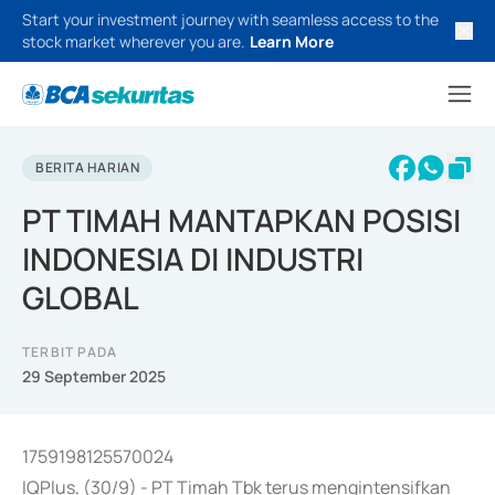
Start your investment journey with seamless access to the
stock market wherever you are.
Learn More
BERITA HARIAN
PT TIMAH MANTAPKAN POSISI
INDONESIA DI INDUSTRI
GLOBAL
TERBIT PADA
29 September 2025
1759198125570024
IQPlus, (30/9) - PT Timah Tbk terus mengintensifkan