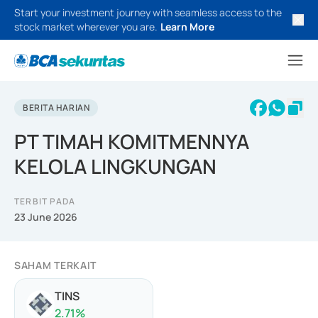
Start your investment journey with seamless access to the
stock market wherever you are.
Learn More
BERITA HARIAN
PT TIMAH KOMITMENNYA
KELOLA LINGKUNGAN
TERBIT PADA
23 June 2026
SAHAM TERKAIT
TINS
2.71
%