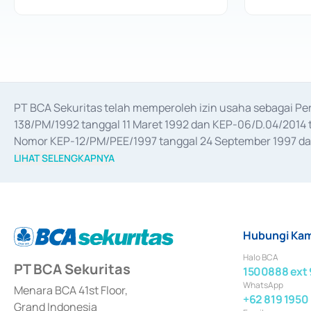
PT BCA Sekuritas telah memperoleh izin usaha sebagai P
138/PM/1992 tanggal 11 Maret 1992 dan KEP-06/D.04/2014 t
Nomor KEP-12/PM/PEE/1997 tanggal 24 September 1997 dan 
merger, akuisisi, divestasi, dan 
join venture
 berdasarkan su
LIHAT SELENGKAPNYA
dari Bank Indonesia antara lain sebagai Perantara Pelaksan
Bank Indonesia sebagai Lembaga Pendukung Penerbitan, Tr
tahun 2018.
Hubungi Kam
Halo BCA
PT BCA Sekuritas
1500888 ext 
WhatsApp
Menara BCA 41st Floor,
+62 819 1950
Grand Indonesia