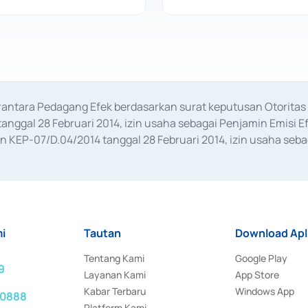
erantara Pedagang Efek berdasarkan surat keputusan Otorit
anggal 28 Februari 2014, izin usaha sebagai Penjamin Emisi E
KEP-07/D.04/2014 tanggal 28 Februari 2014, izin usaha sebag
rat keputusan Otoritas Jasa Keuangan Nomor S-67/PM.21/2017 t
aan Transaksi Sertifikat Deposito di Pasar Uang yang izinnya d
ansaksi, serta Penatausahaan dan Penyelesaian Transaksi Sur
i
Tautan
Download Apl
Tentang Kami
Google Play
9
Layanan Kami
App Store
Kabar Terbaru
Windows App
 0888
Platform Kami