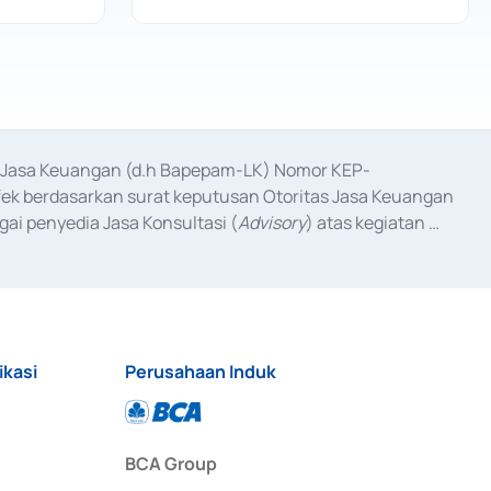
as Jasa Keuangan (d.h Bapepam-LK) Nomor KEP-
fek berdasarkan surat keputusan Otoritas Jasa Keuangan 
ai penyedia Jasa Konsultasi (
Advisory
) atas kegiatan 
anggal 3 Februari 2017, dan beberapa izin usaha lainnya 
iterbitkan pada tahun 2017 dan izin usaha lainnya dari 
at Berharga Komersial yang izinnya diterbitkan pada 
ikasi
Perusahaan Induk
BCA Group