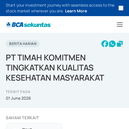
Start your investment journey with seamless access to the
stock market wherever you are.
Learn More
BERITA HARIAN
PT TIMAH KOMITMEN
TINGKATKAN KUALITAS
KESEHATAN MASYARAKAT
TERBIT PADA
01 June 2026
SAHAM TERKAIT