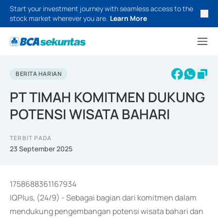
Start your investment journey with seamless access to the
stock market wherever you are.
Learn More
BERITA HARIAN
PT TIMAH KOMITMEN DUKUNG
POTENSI WISATA BAHARI
TERBIT PADA
23 September 2025
1758688361167934
IQPlus, (24/9) - Sebagai bagian dari komitmen dalam
mendukung pengembangan potensi wisata bahari dan