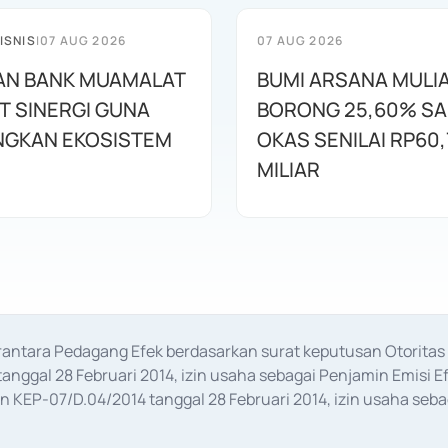
ISNIS
|
07 AUG 2026
07 AUG 2026
AN BANK MUAMALAT
BUMI ARSANA MULI
T SINERGI GUNA
BORONG 25,60% S
GKAN EKOSISTEM
OKAS SENILAI RP60,
MILIAR
erantara Pedagang Efek berdasarkan surat keputusan Otorit
anggal 28 Februari 2014, izin usaha sebagai Penjamin Emisi E
KEP-07/D.04/2014 tanggal 28 Februari 2014, izin usaha sebag
rat keputusan Otoritas Jasa Keuangan Nomor S-67/PM.21/2017 t
aan Transaksi Sertifikat Deposito di Pasar Uang yang izinnya d