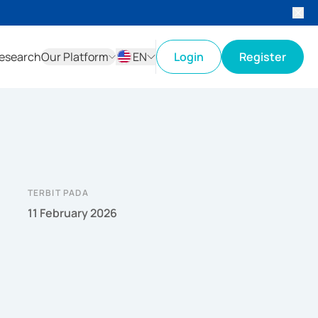
esearch
Our Platform
EN
Login
Register
ID
EN
TERBIT PADA
11 February 2026