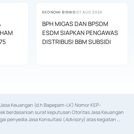
EKONOMI BISNIS
|
07 AUG 2026
A
BPH MIGAS DAN BPSDM
AHAM
ESDM SIAPKAN PENGAWAS
75
DISTRIBUSI BBM SUBSIDI
as Jasa Keuangan (d.h Bapepam-LK) Nomor KEP-
fek berdasarkan surat keputusan Otoritas Jasa Keuangan 
ai penyedia Jasa Konsultasi (
Advisory
) atas kegiatan 
anggal 3 Februari 2017, dan beberapa izin usaha lainnya 
iterbitkan pada tahun 2017 dan izin usaha lainnya dari 