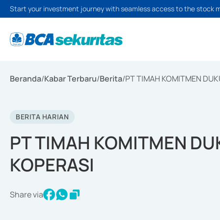
Start your investment journey with seamless access to the stock 
Beranda
/
Kabar Terbaru
/
Berita
/
PT TIMAH KOMITMEN DU
BERITA HARIAN
PT TIMAH KOMITMEN D
KOPERASI
Share via