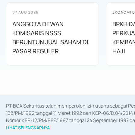
07 AUG 2026
EKONOMI B
ANGGOTA DEWAN
BPKH D
KOMISARIS NSSS
PERKUA
BERUNTUN JUAL SAHAM DI
KEMBAN
PASAR REGULER
HAJI
PT BCA Sekuritas telah memperoleh izin usaha sebagai P
138/PM/1992 tanggal 11 Maret 1992 dan KEP-06/D.04/2014 t
Nomor KEP-12/PM/PEE/1997 tanggal 24 September 1997 dan 
merger, akuisisi, divestasi, dan 
join venture
 berdasarkan su
LIHAT SELENGKAPNYA
dari Bank Indonesia antara lain sebagai Perantara Pelaksan