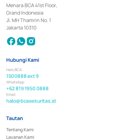
Penerbitan, Transaksi, serta Penatausahaan dan Penyelesaian Transaksi 
Menara BCA 41st Floor,
Surat Berharga Komersial yang izinnya diterbitkan pada tahun 2018.
Grand Indonesia
Jl. MH Thamrin No. 1
Jakarta 10310
Hubungi Kami
Halo BCA
1500888 ext 9
WhatsApp
+62 819 1950 0888
Email
halo@bcasekuritas.id
Tautan
Tentang Kami
Layanan Kami