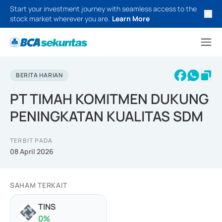
Start your investment journey with seamless access to the
stock market wherever you are.
Learn More
BERITA HARIAN
PT TIMAH KOMITMEN DUKUNG
PENINGKATAN KUALITAS SDM
TERBIT PADA
08 April 2026
SAHAM TERKAIT
TINS
0
%