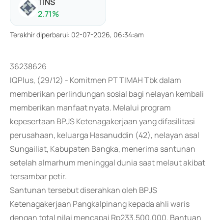
TINS
2.71
%
Terakhir diperbarui
:
02-07-2026, 06:34:am
36238626
IQPlus, (29/12) - Komitmen PT TIMAH Tbk dalam
memberikan perlindungan sosial bagi nelayan kembali
memberikan manfaat nyata. Melalui program
kepesertaan BPJS Ketenagakerjaan yang difasilitasi
perusahaan, keluarga Hasanuddin (42), nelayan asal
Sungailiat, Kabupaten Bangka, menerima santunan
setelah almarhum meninggal dunia saat melaut akibat
tersambar petir.
Santunan tersebut diserahkan oleh BPJS
Ketenagakerjaan Pangkalpinang kepada ahli waris
dengan total nilai mencapai Rp233.500.000. Bantuan