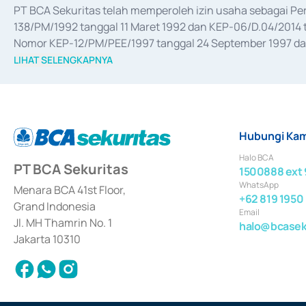
PT BCA Sekuritas telah memperoleh izin usaha sebagai P
138/PM/1992 tanggal 11 Maret 1992 dan KEP-06/D.04/2014 t
Nomor KEP-12/PM/PEE/1997 tanggal 24 September 1997 dan 
merger, akuisisi, divestasi, dan 
join venture
 berdasarkan su
LIHAT SELENGKAPNYA
dari Bank Indonesia antara lain sebagai Perantara Pelaksan
Bank Indonesia sebagai Lembaga Pendukung Penerbitan, Tr
tahun 2018.
Hubungi Kam
Halo BCA
PT BCA Sekuritas
1500888 ext 
WhatsApp
Menara BCA 41st Floor,
+62 819 1950
Grand Indonesia
Email
Jl. MH Thamrin No. 1
halo@bcaseku
Jakarta 10310