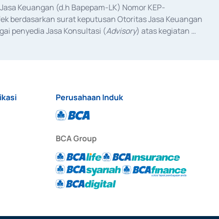
as Jasa Keuangan (d.h Bapepam-LK) Nomor KEP-
fek berdasarkan surat keputusan Otoritas Jasa Keuangan 
ai penyedia Jasa Konsultasi (
Advisory
) atas kegiatan 
anggal 3 Februari 2017, dan beberapa izin usaha lainnya 
iterbitkan pada tahun 2017 dan izin usaha lainnya dari 
at Berharga Komersial yang izinnya diterbitkan pada 
ikasi
Perusahaan Induk
BCA Group