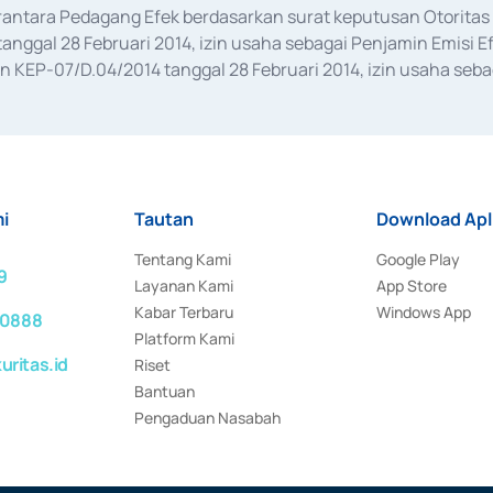
erantara Pedagang Efek berdasarkan surat keputusan Otorit
anggal 28 Februari 2014, izin usaha sebagai Penjamin Emisi E
KEP-07/D.04/2014 tanggal 28 Februari 2014, izin usaha sebag
rat keputusan Otoritas Jasa Keuangan Nomor S-67/PM.21/2017 t
aan Transaksi Sertifikat Deposito di Pasar Uang yang izinnya d
ansaksi, serta Penatausahaan dan Penyelesaian Transaksi Sur
i
Tautan
Download Apl
Tentang Kami
Google Play
9
Layanan Kami
App Store
Kabar Terbaru
Windows App
 0888
Platform Kami
ritas.id
Riset
Bantuan
Pengaduan Nasabah