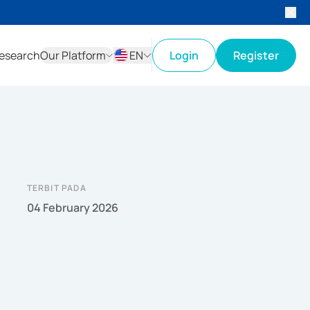
esearch
Our Platform
EN
Login
Register
ID
EN
TERBIT PADA
04 February 2026