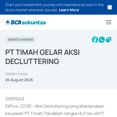
Start your investment journey with seamless access to the
stock market wherever you are.
Learn More
BERITA HARIAN
PT TIMAH GELAR AKSI
DECLUTTERING
TERBIT PADA
26 August 2025
23839243
IQPlus, (27/8) - Aksi Decluttering yang dilaksanakan
karyawan PT Timah Tbk dalam rangka HUT ke-49 PT