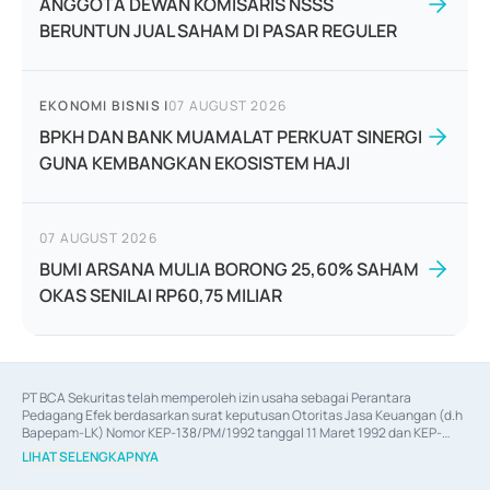
ANGGOTA DEWAN KOMISARIS NSSS
BERUNTUN JUAL SAHAM DI PASAR REGULER
EKONOMI BISNIS
|
07 AUGUST 2026
BPKH DAN BANK MUAMALAT PERKUAT SINERGI
GUNA KEMBANGKAN EKOSISTEM HAJI
07 AUGUST 2026
BUMI ARSANA MULIA BORONG 25,60% SAHAM
OKAS SENILAI RP60,75 MILIAR
PT BCA Sekuritas telah memperoleh izin usaha sebagai Perantara 
Pedagang Efek berdasarkan surat keputusan Otoritas Jasa Keuangan (d.h 
Bapepam-LK) Nomor KEP-138/PM/1992 tanggal 11 Maret 1992 dan KEP-
06/D.04/2014 tanggal 28 Februari 2014, izin usaha sebagai Penjamin Emisi 
LIHAT SELENGKAPNYA
Efek berdasarkan surat keputusan Otoritas Jasa Keuangan Nomor KEP-
12/PM/PEE/1997 tanggal 24 September 1997 dan KEP-07/D.04/2014 