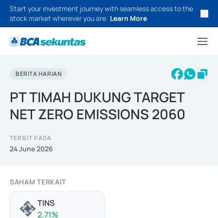
Start your investment journey with seamless access to the
stock market wherever you are.
Learn More
BERITA HARIAN
PT TIMAH DUKUNG TARGET
NET ZERO EMISSIONS 2060
TERBIT PADA
24 June 2026
SAHAM TERKAIT
TINS
2.71
%