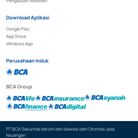
Pengaduan Nasabah
Download Aplikasi
Google Play
App Store
Windows App
Perusahaan Induk
BCA Group
PT BCA Sekuritas berizin dan diawasi oleh Otoritas Jasa
Keuangan