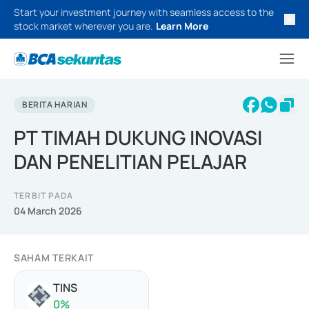
Start your investment journey with seamless access to the
stock market wherever you are.
Learn More
BERITA HARIAN
PT TIMAH DUKUNG INOVASI
DAN PENELITIAN PELAJAR
TERBIT PADA
04 March 2026
SAHAM TERKAIT
TINS
0
%