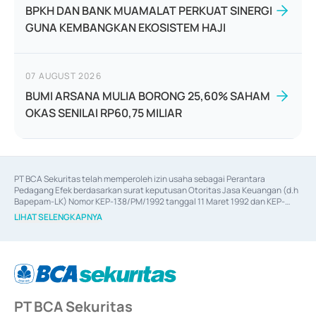
BPKH DAN BANK MUAMALAT PERKUAT SINERGI
GUNA KEMBANGKAN EKOSISTEM HAJI
07 AUGUST 2026
BUMI ARSANA MULIA BORONG 25,60% SAHAM
OKAS SENILAI RP60,75 MILIAR
PT BCA Sekuritas telah memperoleh izin usaha sebagai Perantara 
Pedagang Efek berdasarkan surat keputusan Otoritas Jasa Keuangan (d.h 
Bapepam-LK) Nomor KEP-138/PM/1992 tanggal 11 Maret 1992 dan KEP-
06/D.04/2014 tanggal 28 Februari 2014, izin usaha sebagai Penjamin Emisi 
LIHAT SELENGKAPNYA
Efek berdasarkan surat keputusan Otoritas Jasa Keuangan Nomor KEP-
12/PM/PEE/1997 tanggal 24 September 1997 dan KEP-07/D.04/2014 
tanggal 28 Februari 2014, izin usaha sebagai penyedia Jasa Konsultasi 
(
Advisory
) atas kegiatan merger, akuisisi, divestasi, dan 
join venture
berdasarkan surat keputusan Otoritas Jasa Keuangan Nomor S-
67/PM.21/2017 tanggal 3 Februari 2017, dan beberapa izin usaha lainnya 
dari Bank Indonesia antara lain sebagai Perantara Pelaksanaan Transaksi 
PT BCA Sekuritas
Sertifikat Deposito di Pasar Uang yang izinnya diterbitkan pada tahun 2017 
dan izin usaha lainnya dari Bank Indonesia sebagai Lembaga Pendukung 