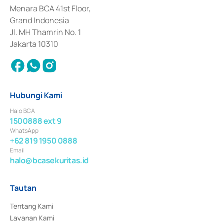
Penerbitan, Transaksi, serta Penatausahaan dan Penyelesaian Transaksi 
Menara BCA 41st Floor,
Surat Berharga Komersial yang izinnya diterbitkan pada tahun 2018.
Grand Indonesia
Jl. MH Thamrin No. 1
Jakarta 10310
Hubungi Kami
Halo BCA
1500888 ext 9
WhatsApp
+62 819 1950 0888
Email
halo@bcasekuritas.id
Tautan
Tentang Kami
Layanan Kami