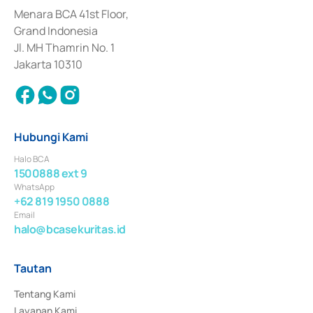
dan izin usaha lainnya dari Bank Indonesia sebagai Lembaga Pendukung 
Penerbitan, Transaksi, serta Penatausahaan dan Penyelesaian Transaksi 
Menara BCA 41st Floor,
Surat Berharga Komersial yang izinnya diterbitkan pada tahun 2018.
Grand Indonesia
Jl. MH Thamrin No. 1
Jakarta 10310
Hubungi Kami
Halo BCA
1500888 ext 9
WhatsApp
+62 819 1950 0888
Email
halo@bcasekuritas.id
Tautan
Tentang Kami
Layanan Kami