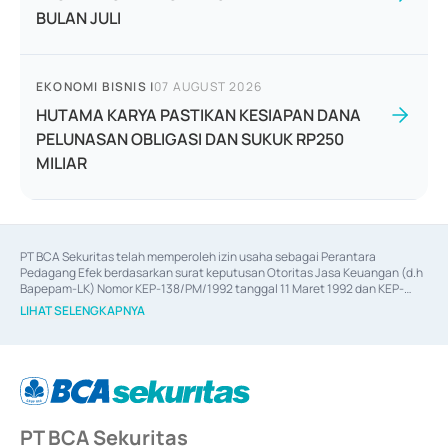
BULAN JULI
EKONOMI BISNIS
|
07 AUGUST 2026
HUTAMA KARYA PASTIKAN KESIAPAN DANA
PELUNASAN OBLIGASI DAN SUKUK RP250
MILIAR
PT BCA Sekuritas telah memperoleh izin usaha sebagai Perantara 
Pedagang Efek berdasarkan surat keputusan Otoritas Jasa Keuangan (d.h 
Bapepam-LK) Nomor KEP-138/PM/1992 tanggal 11 Maret 1992 dan KEP-
06/D.04/2014 tanggal 28 Februari 2014, izin usaha sebagai Penjamin Emisi 
LIHAT SELENGKAPNYA
Efek berdasarkan surat keputusan Otoritas Jasa Keuangan Nomor KEP-
12/PM/PEE/1997 tanggal 24 September 1997 dan KEP-07/D.04/2014 
tanggal 28 Februari 2014, izin usaha sebagai penyedia Jasa Konsultasi 
(
Advisory
) atas kegiatan merger, akuisisi, divestasi, dan 
join venture
berdasarkan surat keputusan Otoritas Jasa Keuangan Nomor S-
67/PM.21/2017 tanggal 3 Februari 2017, dan beberapa izin usaha lainnya 
dari Bank Indonesia antara lain sebagai Perantara Pelaksanaan Transaksi 
PT BCA Sekuritas
Sertifikat Deposito di Pasar Uang yang izinnya diterbitkan pada tahun 2017 