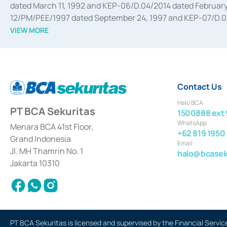
dated March 11, 1992 and KEP-06/D.04/2014 dated February 
12/PM/PEE/1997 dated September 24, 1997 and KEP-07/D.04/2
divestments, and joint ventures based on the decree of the
VIEW MORE
Advisory Services for mergers, acquisitions, divestments, 
February 3, 2017, and several other business licenses from
Money Market whose license was issued in 2017 and other b
Settlement of Commercial Paper Transactions whose licens
Contact Us
Halo BCA
PT BCA Sekuritas
1500888 ext 
WhatsApp
Menara BCA 41st Floor,
+62 819 1950
Grand Indonesia
Email
Jl. MH Thamrin No. 1
halo@bcaseku
Jakarta 10310
PT BCA Sekuritas is licensed and supervised by the Financial Servic