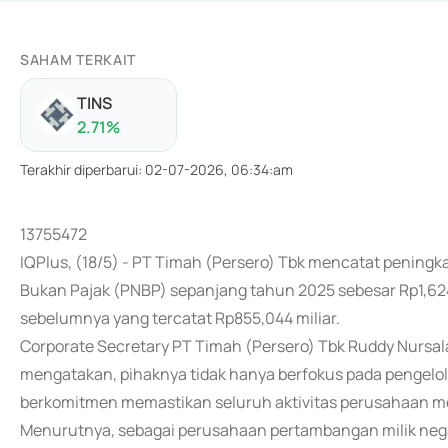
SAHAM TERKAIT
TINS
2.71
%
Terakhir diperbarui
:
02-07-2026, 06:34:am
13755472
IQPlus, (18/5) - PT Timah (Persero) Tbk mencatat peningk
Bukan Pajak (PNBP) sepanjang tahun 2025 sebesar Rp1,624
sebelumnya yang tercatat Rp855,044 miliar.
Corporate Secretary PT Timah (Persero) Tbk Ruddy Nursala
mengatakan, pihaknya tidak hanya berfokus pada pengelolaa
berkomitmen memastikan seluruh aktivitas perusahaan me
Menurutnya, sebagai perusahaan pertambangan milik nega