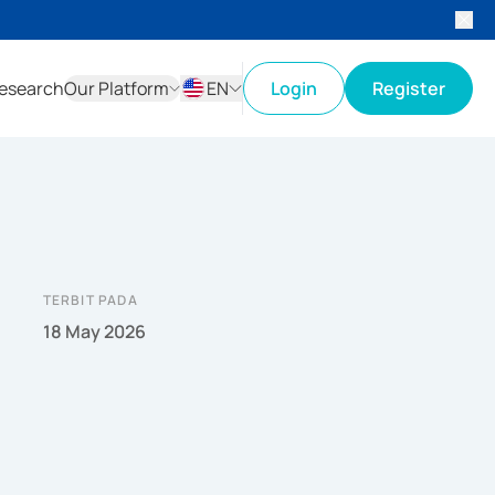
esearch
Our Platform
EN
Login
Register
ID
EN
TERBIT PADA
18 May 2026