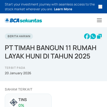
Start your investment journey with seamless access to the
stock market wherever you are.
Learn More
BERITA HARIAN
PT TIMAH BANGUN 11 RUMAH
LAYAK HUNI DI TAHUN 2025
TERBIT PADA
20 January 2026
SAHAM TERKAIT
TINS
0
%