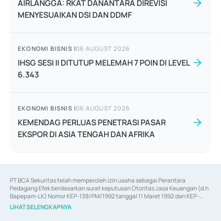
AIRLANGGA: RKAT DANANTARA DIREVISI
MENYESUAIKAN DSI DAN DDMF
EKONOMI BISNIS
|
06 AUGUST 2026
IHSG SESI II DITUTUP MELEMAH 7 POIN DI LEVEL
6.343
EKONOMI BISNIS
|
06 AUGUST 2026
KEMENDAG PERLUAS PENETRASI PASAR
EKSPOR DI ASIA TENGAH DAN AFRIKA
PT BCA Sekuritas telah memperoleh izin usaha sebagai Perantara 
Pedagang Efek berdasarkan surat keputusan Otoritas Jasa Keuangan (d.h 
Bapepam-LK) Nomor KEP-138/PM/1992 tanggal 11 Maret 1992 dan KEP-
06/D.04/2014 tanggal 28 Februari 2014, izin usaha sebagai Penjamin Emisi 
LIHAT SELENGKAPNYA
Efek berdasarkan surat keputusan Otoritas Jasa Keuangan Nomor KEP-
12/PM/PEE/1997 tanggal 24 September 1997 dan KEP-07/D.04/2014 