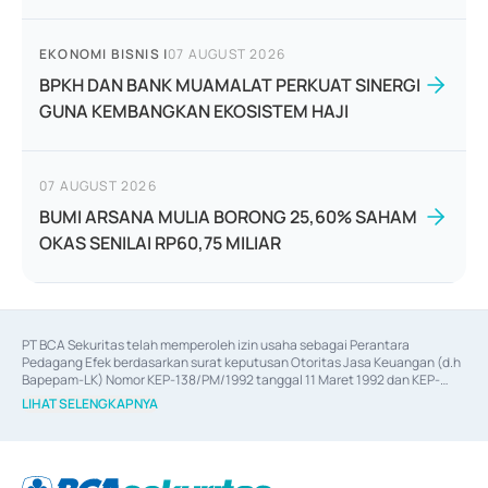
EKONOMI BISNIS
|
07 AUGUST 2026
BPKH DAN BANK MUAMALAT PERKUAT SINERGI
GUNA KEMBANGKAN EKOSISTEM HAJI
07 AUGUST 2026
BUMI ARSANA MULIA BORONG 25,60% SAHAM
OKAS SENILAI RP60,75 MILIAR
PT BCA Sekuritas telah memperoleh izin usaha sebagai Perantara 
Pedagang Efek berdasarkan surat keputusan Otoritas Jasa Keuangan (d.h 
Bapepam-LK) Nomor KEP-138/PM/1992 tanggal 11 Maret 1992 dan KEP-
06/D.04/2014 tanggal 28 Februari 2014, izin usaha sebagai Penjamin Emisi 
LIHAT SELENGKAPNYA
Efek berdasarkan surat keputusan Otoritas Jasa Keuangan Nomor KEP-
12/PM/PEE/1997 tanggal 24 September 1997 dan KEP-07/D.04/2014 
tanggal 28 Februari 2014, izin usaha sebagai penyedia Jasa Konsultasi 
(
Advisory
) atas kegiatan merger, akuisisi, divestasi, dan 
join venture
berdasarkan surat keputusan Otoritas Jasa Keuangan Nomor S-