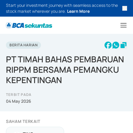
Start your investment journey with seamless access to the
stock market wherever you are.
Learn More
BERITA HARIAN
PT TIMAH BAHAS PEMBARUAN
RIPPM BERSAMA PEMANGKU
KEPENTINGAN
TERBIT PADA
04 May 2026
SAHAM TERKAIT