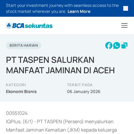
Start your investment journey with seamless access to the
stock market wherever you are.
Learn More
BERITA HARIAN
PT TASPEN SALURKAN
MANFAAT JAMINAN DI ACEH
KATEGORI
TERBIT PADA
Ekonomi Bisnis
06 January 2026
00551024
IQPlus, (6/1) - PT TASPEN (Persero) menyalurkan
Manfaat Jaminan Kematian (JKM) kepada keluarga