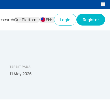
esearch
Our Platform
EN
Login
Register
ID
EN
TERBIT PADA
11 May 2026