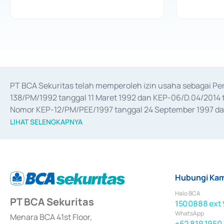
PT BCA Sekuritas telah memperoleh izin usaha sebagai P
138/PM/1992 tanggal 11 Maret 1992 dan KEP-06/D.04/2014 t
Nomor KEP-12/PM/PEE/1997 tanggal 24 September 1997 dan 
merger, akuisisi, divestasi, dan 
join venture
 berdasarkan su
LIHAT SELENGKAPNYA
dari Bank Indonesia antara lain sebagai Perantara Pelaksan
Bank Indonesia sebagai Lembaga Pendukung Penerbitan, Tr
tahun 2018.
Hubungi Kam
Halo BCA
PT BCA Sekuritas
1500888 ext 
WhatsApp
Menara BCA 41st Floor,
+62 819 1950