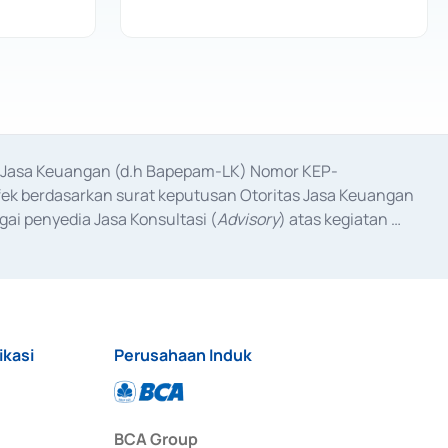
as Jasa Keuangan (d.h Bapepam-LK) Nomor KEP-
fek berdasarkan surat keputusan Otoritas Jasa Keuangan 
ai penyedia Jasa Konsultasi (
Advisory
) atas kegiatan 
anggal 3 Februari 2017, dan beberapa izin usaha lainnya 
iterbitkan pada tahun 2017 dan izin usaha lainnya dari 
at Berharga Komersial yang izinnya diterbitkan pada 
ikasi
Perusahaan Induk
BCA Group