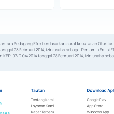
erantara Pedagang Efek berdasarkan surat keputusan Otorit
anggal 28 Februari 2014, izin usaha sebagai Penjamin Emisi E
KEP-07/D.04/2014 tanggal 28 Februari 2014, izin usaha sebag
rat keputusan Otoritas Jasa Keuangan Nomor S-67/PM.21/2017 t
aan Transaksi Sertifikat Deposito di Pasar Uang yang izinnya d
ansaksi, serta Penatausahaan dan Penyelesaian Transaksi Sur
i
Tautan
Download Apl
Tentang Kami
Google Play
9
Layanan Kami
App Store
Kabar Terbaru
Windows App
 0888