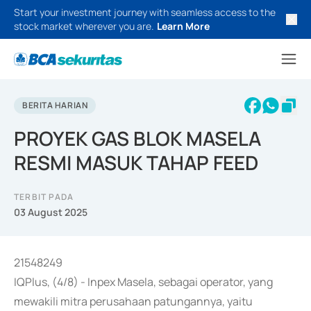
Start your investment journey with seamless access to the
stock market wherever you are.
Learn More
BERITA HARIAN
PROYEK GAS BLOK MASELA
RESMI MASUK TAHAP FEED
TERBIT PADA
03 August 2025
21548249
IQPlus, (4/8) - Inpex Masela, sebagai operator, yang
mewakili mitra perusahaan patungannya, yaitu