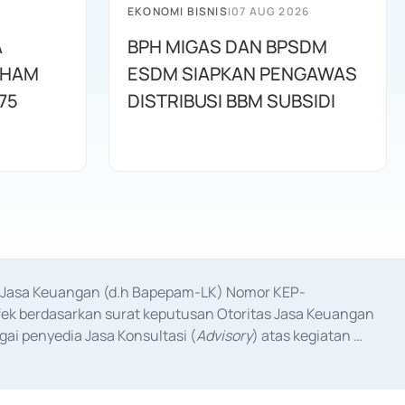
EKONOMI BISNIS
|
07 AUG 2026
A
BPH MIGAS DAN BPSDM
AHAM
ESDM SIAPKAN PENGAWAS
75
DISTRIBUSI BBM SUBSIDI
as Jasa Keuangan (d.h Bapepam-LK) Nomor KEP-
fek berdasarkan surat keputusan Otoritas Jasa Keuangan 
ai penyedia Jasa Konsultasi (
Advisory
) atas kegiatan 
anggal 3 Februari 2017, dan beberapa izin usaha lainnya 
iterbitkan pada tahun 2017 dan izin usaha lainnya dari 
at Berharga Komersial yang izinnya diterbitkan pada 