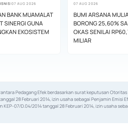
ISNIS
|
07 AUG 2026
07 AUG 2026
AN BANK MUAMALAT
BUMI ARSANA MULI
T SINERGI GUNA
BORONG 25,60% S
GKAN EKOSISTEM
OKAS SENILAI RP60,
MILIAR
erantara Pedagang Efek berdasarkan surat keputusan Otorit
anggal 28 Februari 2014, izin usaha sebagai Penjamin Emisi E
KEP-07/D.04/2014 tanggal 28 Februari 2014, izin usaha sebag
rat keputusan Otoritas Jasa Keuangan Nomor S-67/PM.21/2017 t
aan Transaksi Sertifikat Deposito di Pasar Uang yang izinnya d
ansaksi, serta Penatausahaan dan Penyelesaian Transaksi Sur