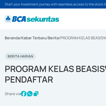
Start your investment journey with seamless access to the stock 
Beranda
/
Kabar Terbaru
/
Berita
/
PROGRAM KELAS BEASISWA
BERITA HARIAN
PROGRAM KELAS BEASISW
PENDAFTAR
Share via