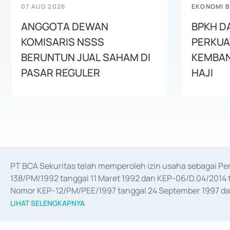
07 AUG 2026
EKONOMI B
ANGGOTA DEWAN
BPKH D
KOMISARIS NSSS
PERKUA
BERUNTUN JUAL SAHAM DI
KEMBAN
PASAR REGULER
HAJI
PT BCA Sekuritas telah memperoleh izin usaha sebagai P
138/PM/1992 tanggal 11 Maret 1992 dan KEP-06/D.04/2014 t
Nomor KEP-12/PM/PEE/1997 tanggal 24 September 1997 dan 
merger, akuisisi, divestasi, dan 
join venture
 berdasarkan su
LIHAT SELENGKAPNYA
dari Bank Indonesia antara lain sebagai Perantara Pelaksan
Bank Indonesia sebagai Lembaga Pendukung Penerbitan, Tr