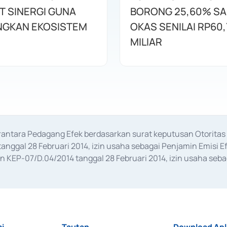
T SINERGI GUNA
BORONG 25,60% S
GKAN EKOSISTEM
OKAS SENILAI RP60,
MILIAR
erantara Pedagang Efek berdasarkan surat keputusan Otorit
anggal 28 Februari 2014, izin usaha sebagai Penjamin Emisi E
KEP-07/D.04/2014 tanggal 28 Februari 2014, izin usaha sebag
rat keputusan Otoritas Jasa Keuangan Nomor S-67/PM.21/2017 t
aan Transaksi Sertifikat Deposito di Pasar Uang yang izinnya d
ansaksi, serta Penatausahaan dan Penyelesaian Transaksi Sur