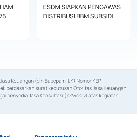
AHAM
ESDM SIAPKAN PENGAWAS
75
DISTRIBUSI BBM SUBSIDI
as Jasa Keuangan (d.h Bapepam-LK) Nomor KEP-
fek berdasarkan surat keputusan Otoritas Jasa Keuangan 
ai penyedia Jasa Konsultasi (
Advisory
) atas kegiatan 
anggal 3 Februari 2017, dan beberapa izin usaha lainnya 
iterbitkan pada tahun 2017 dan izin usaha lainnya dari 
at Berharga Komersial yang izinnya diterbitkan pada 