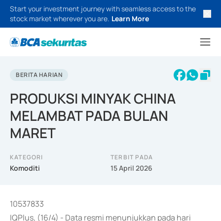
Start your investment journey with seamless access to the
stock market wherever you are.
Learn More
BERITA HARIAN
PRODUKSI MINYAK CHINA
MELAMBAT PADA BULAN
MARET
KATEGORI
TERBIT PADA
Komoditi
15 April 2026
10537833
IQPlus, (16/4) - Data resmi menunjukkan pada hari